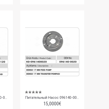
Питательный Насос (146100-0120) 9461610089 Bosch 20 Mm
Питательный Насос 096140-0020 Denso 17 Mm
15,0000€