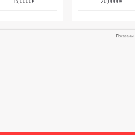
15,0000€
20,0000€
Показаны с