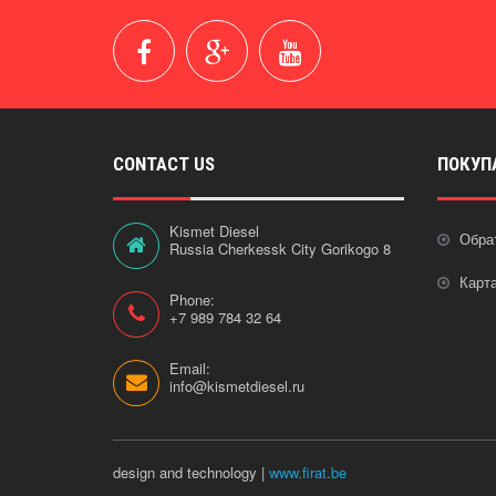
CONTACT US
ПОКУП
Kismet Diesel
Обра
Russia Cherkessk City Gorikogo 8
Карт
Phone:
+7 989 784 32 64
Email:
info@kismetdiesel.ru
design and technology |
www.firat.be