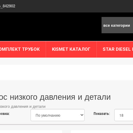
o_842902
все категории
ОМПЛЕКТ ТРУБОК
KISMET КАТАЛОГ
STAR DIESEL
ос низкого давления и детали
зкого давления и детали
овка:
Показать: