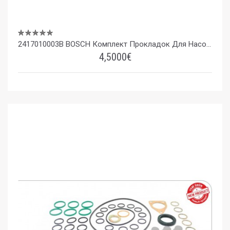
2417010003B BOSCH Комплект Прокладок Для Насоса (8 Цилиндров PE8P Pumps)
4,5000€